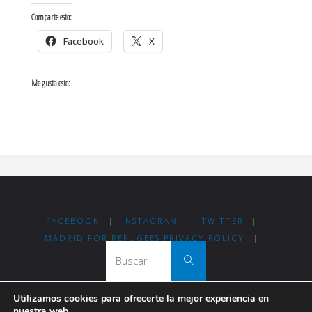
Comparte esto:
Facebook
X
Me gusta esto:
FACEBOOK
|
INSTAGRAM
|
TWITTER
|
MADRID FOR REFUGEES PRIVACY POLICY
|
Buscar:
Buscar
Utilizamos cookies para ofrecerte la mejor experiencia en
nuestra web.