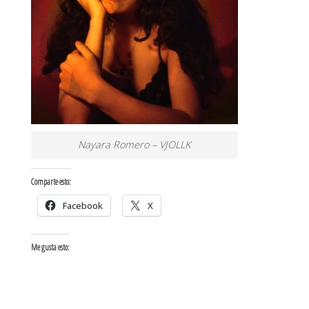
Nayara Romero – VJOLLK
Comparte esto:
Facebook
X
Me gusta esto: