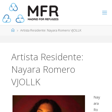
Saltar
al
contenido
Página
Artista Residente: Nayara Romero VJOLLK
de
Inicio
Artista Residente:
Nayara Romero
VJOLLK
Nay
ara
Ro