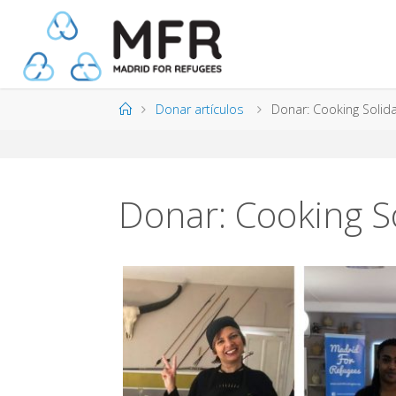
Saltar
al
contenido
Página
Donar artículos
Donar: Cooking Solid
de
Inicio
Donar: Cooking So