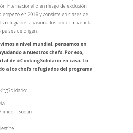
ón internacional o en riesgo de exclusión
io empezó en 2018 y consiste en clases de
efs refugiados apasionados por compartir la
 países de origen.
 vivimos a nivel mundial, pensamos en
ayudando a nuestros chefs. Por eso,
ital de #CookingSolidario en casa. Lo
do a los chefs refugiados del programa
ingSolidario:
la
 Ahmed | Sudan
lestine