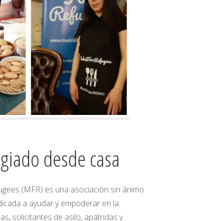
ugiado desde casa
fugees (MFR) es una asociación sin ánimo
dicada a ayudar y empoderar en la
, solicitantes de asilo, apátridas y