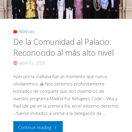
Noticias
De la Comunidad al Palacio:
Reconocido al más alto nivel
abril 15, 2026
Ayer por la mañana fue un momento que nunca
olvidaremos. 🙏 Nos sentimos profundamente
honrados de compartir que dos miembros de
nuestro programa Madrid For Refugees Code – Vika y
Raúl (de pie en la primera fila, en el extremo derecho)
– fueron invitados a unirse a la delegación de …
"De
Continue reading