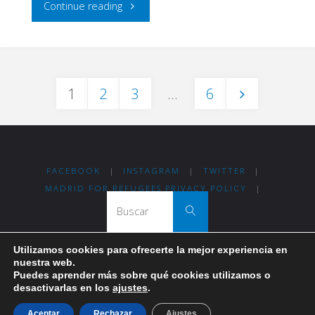
"MFR
Continue reading
Refugees
Code
1
2
3
…
6
Demo
Paginación
Day
2025"
de
FACEBOOK
|
INSTAGRAM
|
TWITTER
|
MADRID FOR REFUGEES PRIVACY POLICY
|
Buscar:
Buscar
entradas
Utilizamos cookies para ofrecerte la mejor experiencia en
nuestra web.
Thanks for visiting Madrid For Refugees!
Puedes aprender más sobre qué cookies utilizamos o
desactivarlas en los
ajustes
.
Funciona con
Fluida
&
WordPress.
Aceptar
Rechazar
Ajustes