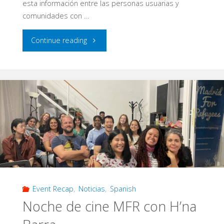
esta información entre las personas usuarias y
comunidades con …
"Cursos
Continue reading
gratuitos
de
idiomas,
competencias
digitales
y
Event Recap
,
Noticias
,
Spanish
bienestar
Noche de cine MFR con H’na
comunitario"