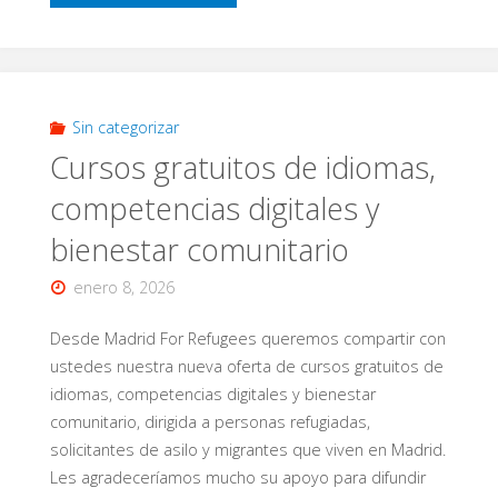
la
Comunidad
al
Sin categorizar
Cursos gratuitos de idiomas,
Palacio:
competencias digitales y
Reconocido
bienestar comunitario
al
enero 8, 2026
más
Desde Madrid For Refugees queremos compartir con
alto
ustedes nuestra nueva oferta de cursos gratuitos de
idiomas, competencias digitales y bienestar
nivel"
comunitario, dirigida a personas refugiadas,
solicitantes de asilo y migrantes que viven en Madrid.
Les agradeceríamos mucho su apoyo para difundir