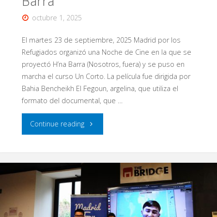
Barra
octubre 1, 2025
El martes 23 de septiembre, 2025 Madrid por los
Refugiados organizó una Noche de Cine en la que se
proyectó H’na Barra (Nosotros, fuera) y se puso en
marcha el curso Un Corto. La película fue dirigida por
Bahia Bencheikh El Fegoun, argelina, que utiliza el
formato del documental, que …
"Noche
Continue reading
de
cine
MFR
con