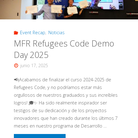
H’na
Barra"
Event Recap
,
Noticias
MFR Refugees Code Demo
Day 2025
junio 17, 2025
📢¡Acabamos de finalizar el curso 2024-2025 de
Refugees Code, y no podríamos estar más
orgullosos de nuestros graduados y sus increíbles
logros! 🎓✨ Ha sido realmente inspirador ser
testigos de su dedicación y de los proyectos
innovadores que han creado durante los últimos 7
meses en nuestro programa de Desarrollo …