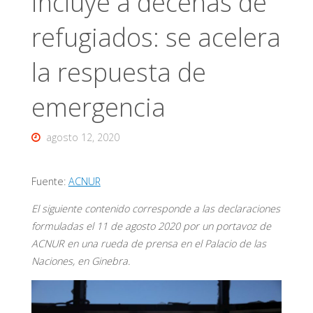
incluye a decenas de
refugiados: se acelera
la respuesta de
emergencia
agosto 12, 2020
Fuente:
ACNUR
El siguiente contenido corresponde a las declaraciones
formuladas el 11 de agosto 2020 por un portavoz de
ACNUR en una rueda de prensa en el Palacio de las
Naciones, en Ginebra.