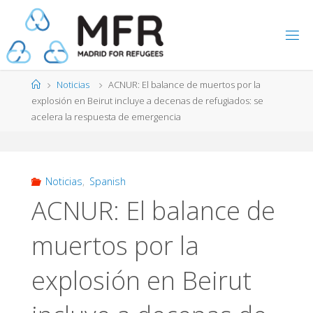
Saltar
al
contenido
Página
Noticias
ACNUR: El balance de muertos por la
de
explosión en Beirut incluye a decenas de refugiados: se
Inicio
acelera la respuesta de emergencia
Noticias
,
Spanish
ACNUR: El balance de
muertos por la
explosión en Beirut