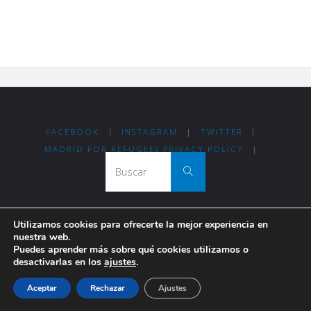
FACEBOOK
|
INSTAGRAM
|
TWITTER
|
MADRID FOR REFUGEES PRIVACY POLICY
|
Buscar:
Buscar
Utilizamos cookies para ofrecerte la mejor experiencia en
Thanks for visiting Madrid For Refugees!
nuestra web.
Puedes aprender más sobre qué cookies utilizamos o
desactivarlas en los
ajustes
.
Funciona con
Fluida
&
WordPress.
Aceptar
Rechazar
Ajustes