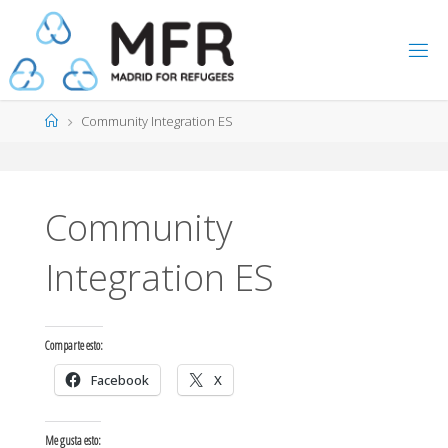
Saltar
al
contenido
Página
Community Integration ES
de
Inicio
Community
Integration ES
Comparte esto:
Facebook
X
Me gusta esto: