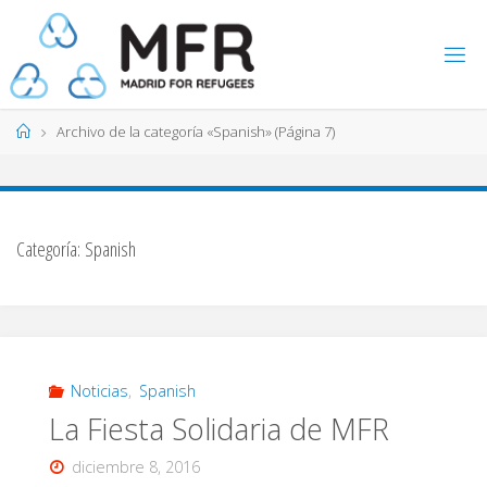
Saltar
al
contenido
Página
Archivo de la categoría «Spanish»
(Página 7)
de
Inicio
Categoría:
Spanish
Noticias
,
Spanish
La Fiesta Solidaria de MFR
diciembre 8, 2016