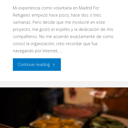
Mi experiencia como voluntaria en Madrid For
Refugees empezó hace poco, hace dos o tres
semanas. Pero desde que me involucré en este
proyecto, me gustó el espíritu y la dedicación de mis
compañeros. No me acuerdo exactamente de como
conocí la organización, creo recordar que fue
navegando por Internet, …
"La
Continue reading
Fiesta
Solidaria
de
MFR"