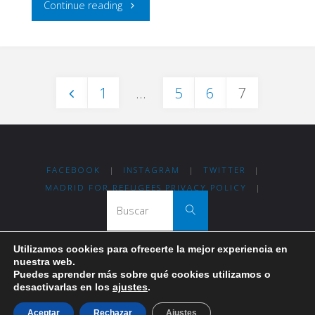
"Una
Continue reading
mirada
retrospectiva
1
…
5
6
7
al
Paginación
primer
año
de
FACEBOOK
|
INSTAGRAM
|
TWITTER
|
de
MADRID FOR REFUGEES PRIVACY POLICY
|
Buscar:
Buscar
entradas
Madrid
For
Utilizamos cookies para ofrecerte la mejor experiencia en
nuestra web.
Thanks for visiting Madrid For Refugees!
Puedes aprender más sobre qué cookies utilizamos o
Refugees"
desactivarlas en los
ajustes
.
Funciona con
Fluida
&
WordPress.
Aceptar
Rechazar
Ajustes