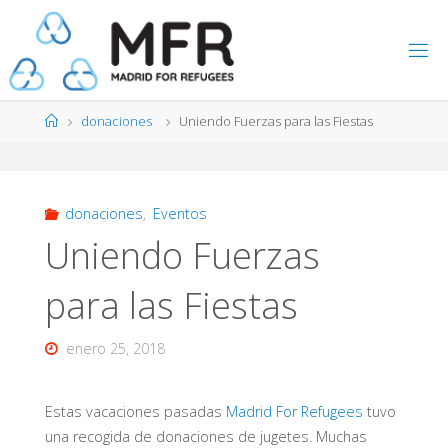
Saltar
al
contenido
Página
donaciones
Uniendo Fuerzas para las Fiestas
de
Inicio
donaciones
,
Eventos
Uniendo Fuerzas
para las Fiestas
enero 25, 2018
Estas vacaciones pasadas
Madrid For Refugees
tuvo
una recogida de donaciones de jugetes. Muchas