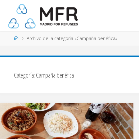
Saltar
al
contenido
Página
Archivo de la categoría «Campaña benéfica»
de
Inicio
Categoría:
Campaña benéfica