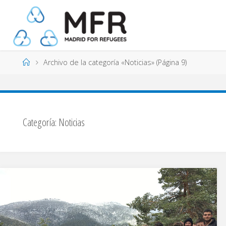
Saltar
al
contenido
Página
Archivo de la categoría «Noticias»
(Página 9)
de
Inicio
Categoría:
Noticias