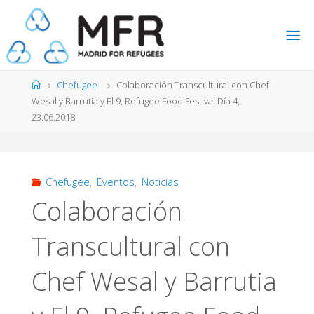
Saltar
al
contenido
Página
Chefugee
Colaboración Transcultural con Chef
de
Wesal y Barrutia y El 9, Refugee Food Festival Día 4,
Inicio
23.06.2018
Chefugee
,
Eventos
,
Noticias
Colaboración
Transcultural con
Chef Wesal y Barrutia