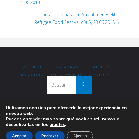
21.06.2018
Contar historias con Valentín en Elektra,
Refugee Food Festival día 5, 23.06.2018
FACEBOOK
|
INSTAGRAM
|
TWITTER
|
MADRID FOR REFUGEES PRIVACY POLICY
|
Buscar:
Buscar
Utilizamos cookies para ofrecerte la mejor experiencia en
Thanks for visiting Madrid For Refugees!
nuestra web.
Puedes aprender más sobre qué cookies utilizamos o
desactivarlas en los
ajustes
.
Funciona con
Fluida
&
WordPress.
Aceptar
Rechazar
Ajustes