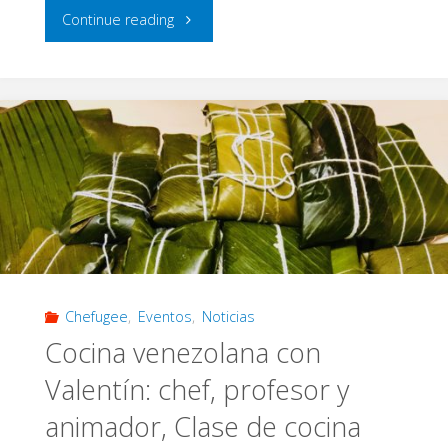
"Nuevo
Continue reading
Espacio,
Mundo
Antiguo:
Chefugee
Old
World,
Chefugee
,
Eventos
,
Noticias
25.05.2018"
Cocina venezolana con
Valentín: chef, profesor y
animador, Clase de cocina