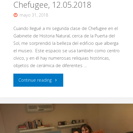
Chefugee, 12.05.2018
mayo 31, 2018
Cuando llegué a mi segunda clase de Chefugee en el
Gabinete de Historia Natural, cerca de la Puerta del
Sol, me sorprendió la belleza del edificio que alberga
el museo. Este espacio se usa también como centro
cívico, y en él hay numerosas reliquias históricas,
objetos de cerámica de diferentes …
"Cocina
Continue reading
venezolana
con
Valentín:
chef,