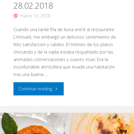
28.02.2018
21/04/2018"
marzo 13, 2018
Cuando una tarde fría de lluvia entré al restaurante
L’Artisant, me embargó un delicioso sentimiento de
feliz satisfacción y calidez. El tintineo de los platos
chocando y de la vajilla estaba respaldado por las
animadas conversaciones y suaves risas. Era la
inconfundible atmósfera que invade una habitación
tras una buena …
"Buena
Continue reading
comida
de
verdad