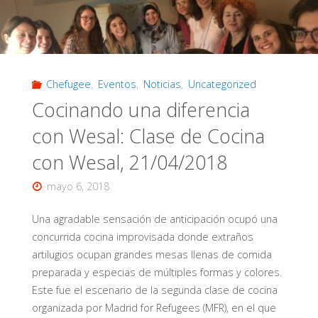
profesor
y
Chefugee
,
Eventos
,
Noticias
,
Uncategorized
animador,
Cocinando una diferencia
Clase
con Wesal: Clase de Cocina
de
con Wesal, 21/04/2018
cocina
mayo 6, 2018
Chefugee,
Una agradable sensación de anticipación ocupó una
concurrida cocina improvisada donde extraños
12.05.2018"
artilugios ocupan grandes mesas llenas de comida
preparada y especias de múltiples formas y colores.
Este fue el escenario de la segunda clase de cocina
organizada por Madrid for Refugees (MFR), en el que