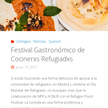
–
Chefugee,
L’Artisan,
28.02.2018"
Chefugee
,
Noticias
,
Spanish
Festival Gastronómico de
Cocinerxs Refugiadxs
junio 19, 2017
Si estás buscando una forma deliciosa de apoyar a la
comunidad de refugiados en Madrid y celebrar el Día
Mundial del Refugiado, no busques más que la
colaboración de MFR y ACNUR con el Refugee Food
Festival. La comida es una forma poderosa y