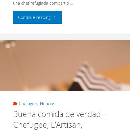
una chef refugiada compartió …
"Cocinando
Continue reading
una
diferencia
con
Wesal:
Clase
de
Chefugee
,
Noticias
Cocina
Buena comida de verdad –
con
Chefugee, L’Artisan,
Wesal,